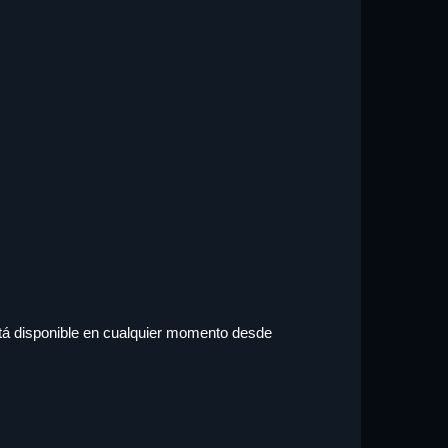
está disponible en cualquier momento desde