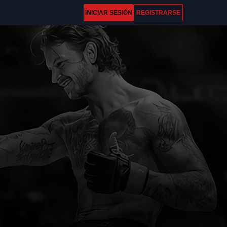
INICIAR SESIÓN
REGISTRARSE