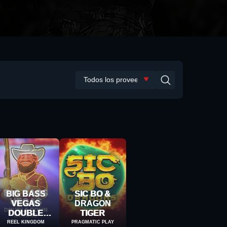
Todos los proveedores
BIG BASS
SIC BO &
VEGAS
DRAGON
DOUBLE
TIGER
DOWN
REEL KINGDOM
PRAGMATIC PLAY