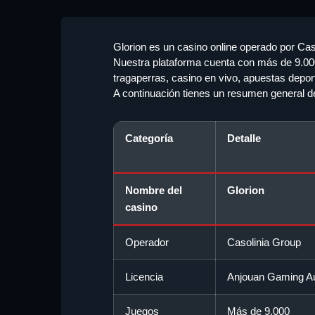
Glorion es un casino online operado por Ca
Nuestra plataforma cuenta con más de 9.000
tragaperras, casino en vivo, apuestas depor
A continuación tienes un resumen general d
Categoría
Detalle
Nombre del
Glorion
casino
Operador
Casolinia Group
Licencia
Anjouan Gaming Au
Juegos
Más de 9.000