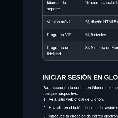
Idiomas de
15 idiomas, incluid
soporte
Versión móvil
Sí, diseño HTML5 
Programa VIP
Sí, 5 niveles
Programa de
Sí, Sistema de Mo
fidelidad
INICIAR SESIÓN EN GL
Para acceder a tu cuenta en Glorion solo ne
cualquier dispositivo.
Ve al sitio web oficial de Glorion.
Haz clic en el botón de inicio de sesión s
Introduce tu dirección de correo electrón